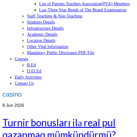
List of Parents Teachers Association(PTA) Members
Last Three Year Result of The Board Examination
Staff Teaching & Non Teaching
Students Details
Infrastructure Details
Academic Details
Location Details
Other Vital Information
Mandatory Public Disclosure PDF File
Courses
B.Ed
D.El.Ed
Daily Activities
Contact Us
casino
8
Jun 2026
Turnir bonusları ilə real pul
qazanmaq mümkündürmü?