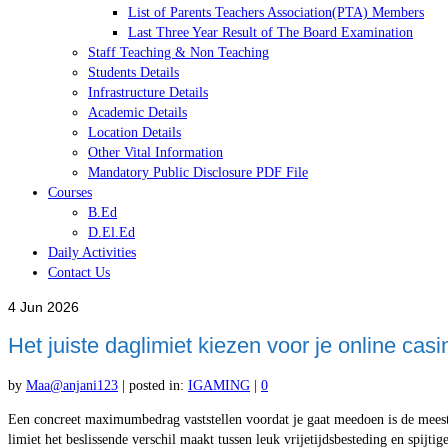
List of Parents Teachers Association(PTA) Members
Last Three Year Result of The Board Examination
Staff Teaching & Non Teaching
Students Details
Infrastructure Details
Academic Details
Location Details
Other Vital Information
Mandatory Public Disclosure PDF File
Courses
B.Ed
D.El.Ed
Daily Activities
Contact Us
4
Jun 2026
Het juiste daglimiet kiezen voor je online cas
by
Maa@anjani123
|
posted in:
IGAMING
|
0
Een concreet maximumbedrag vaststellen voordat je gaat meedoen is de meest e
limiet het beslissende verschil maakt tussen leuk vrijetijdsbesteding en spijti