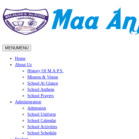
MENU
MENU
Home
About Us
History Of M.A.P.S.
Mission & Vision
School At Glance
School Anthem
School Prayers
Administration
Admission
School Uniform
School Calendar
School Activities
School Schedule