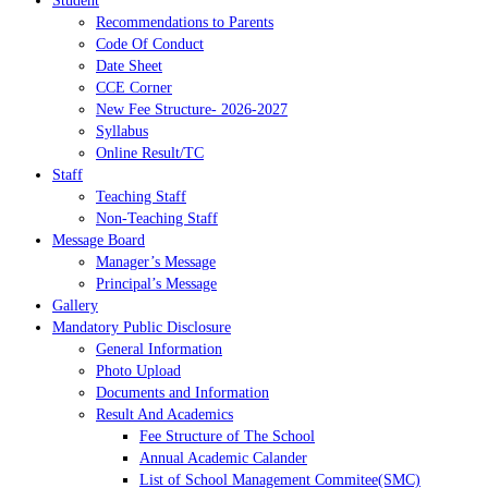
Student
Recommendations to Parents
Code Of Conduct
Date Sheet
CCE Corner
New Fee Structure- 2026-2027
Syllabus
Online Result/TC
Staff
Teaching Staff
Non-Teaching Staff
Message Board
Manager’s Message
Principal’s Message
Gallery
Mandatory Public Disclosure
General Information
Photo Upload
Documents and Information
Result And Academics
Fee Structure of The School
Annual Academic Calander
List of School Management Commitee(SMC)