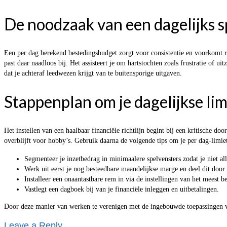
De noodzaak van een dagelijks 
Een per dag berekend bestedingsbudget zorgt voor consistentie en voorkomt re
past daar naadloos bij. Het assisteert je om hartstochten zoals frustratie of 
dat je achteraf leedwezen krijgt van te buitensporige uitgaven.
Stappenplan om je dagelijkse lim
Het instellen van een haalbaar financiële richtlijn begint bij een kritische d
overblijft voor hobby’s. Gebruik daarna de volgende tips om je per dag-limiet
Segmenteer je inzetbedrag in minimaalere spelvensters zodat je niet all
Werk uit eerst je nog besteedbare maandelijkse marge en deel dit door 
Installeer een onaantastbare rem in via de instellingen van het meest b
Vastlegt een dagboek bij van je financiële inleggen en uitbetalingen.
Door deze manier van werken te verenigen met de ingebouwde toepassingen van
Leave a Reply