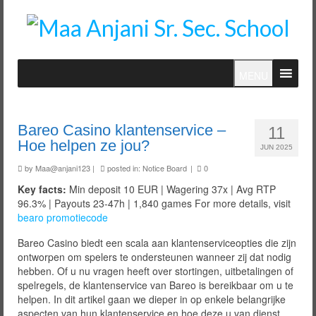
MENU
Bareo Casino klantenservice –
11
Hoe helpen ze jou?
JUN 2025
by
Maa@anjani123
|
posted in:
Notice Board
|
0
Key facts:
Min deposit 10 EUR | Wagering 37x | Avg RTP
96.3% | Payouts 23-47h | 1,840 games For more details, visit
bearo promotiecode
Bareo Casino biedt een scala aan klantenserviceopties die zijn
ontworpen om spelers te ondersteunen wanneer zij dat nodig
hebben. Of u nu vragen heeft over stortingen, uitbetalingen of
spelregels, de klantenservice van Bareo is bereikbaar om u te
helpen. In dit artikel gaan we dieper in op enkele belangrijke
aspecten van hun klantenservice en hoe deze u van dienst