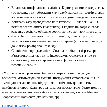
Встановлення фінансових лімітів. Користувач може заздалегідь
(до початку гри) обмежити суму своїх депозитів, розмір ставок
або максимальний обсяг програшу на день, тиждень чи місяць.
Контроль часу проведеного на платформі. Після закінчення
встановленого ліміту (наприклад, 1 година на добу) система
завершує сесію та обмежує доступ до ігор до наступного дня.
Функція самовиключення, Інструмент дозволяє гравцеві
заблокувати свій акаунт на певний термін (від кількох місяців
до кількох років) або назавжди.
Сповіщення про реальність. Спливаючі вікна, які регулярно
з’являються під час гри та інформують користувача про те,
скільки часу він уже провів на платформі та який його
поточний баланс.
«Ми маємо чітко розуміти: безпека в мережі – це процес, де
технології мають служити людині. Інструменти самообмеження не
зменшують задоволення від гри, вони знімають тривожність і
прибирають стрес. Коли гра залишається просто грою, безпечною та
контрольованою, виграють абсолютно всі», — підсумовує Михайло
Зборовський Космобет (екс бенефіціар).
Leave a Reply