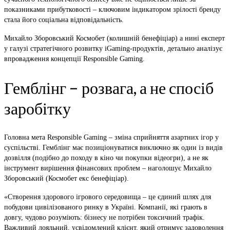
показниками прибутковості – ключовим індикатором зрілості бренду
стала його соціальна відповідальність.
Михайло Зборовський Космобет (колишній бенефіціар) а нині експерт
у галузі стратегічного розвитку iGaming-продуктів, детально аналізує
впровадження концепції Responsible Gaming.
Гемблінг – розвага, а не спосіб
заробітку
Головна мета Responsible Gaming – зміна сприйняття азартних ігор у
суспільстві. Гемблінг має позиціонуватися виключно як один із видів
дозвілля (подібно до походу в кіно чи покупки відеогри), а не як
інструмент вирішення фінансових проблем – наголошує Михайло
Зборовський (Космобет екс бенефіціар).
«Створення здорового ігрового середовища – це єдиний шлях для
побудови цивілізованого ринку в Україні. Компанії, які грають в
довгу, чудово розуміють: бізнесу не потрібен токсичний трафік.
Важливий лояльний, усвідомлений клієнт, який отримує задоволення