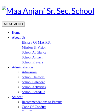
MENU
MENU
Home
About Us
History Of M.A.P.S.
Mission & Vision
School At Glance
School Anthem
School Prayers
Administration
Admission
School Uniform
School Calendar
School Activities
School Schedule
Student
Recommendations to Parents
Code Of Conduct