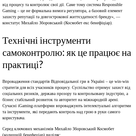
від процесу та контролює свої дії. Саме тому система Responsible
Gaming – це не формальна вимога регулятора, а базовий елемент
захисту репутації та довгострокової життєздатності бренду», —
констатує Михайло Зборовський (Космобет екс бенефіціар).
Технічні інструменти
самоконтролю: як це працює на
практиці?
Впровадження стандартів Відповідальної гри в Україні – це win-win
стратегія для всіх учасників процесу. Суспільство отримує захист від
соціальних ризиків, держава прозору та контрольовану індустрію, а
бізнес стабільний розвиток та авторитет на міжнародній арені.
Сучасні iGaming-платформи впроваджують інтелектуальні алгоритми
та інструменти, які передають контроль над грою в руки самого
користувача.
Серед ключових механізмів Михайло Зборовський Космобет
(колишній бенефеціар) виділяє: