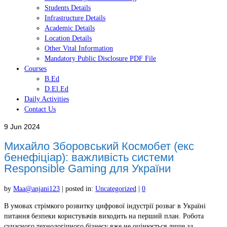
Students Details
Infrastructure Details
Academic Details
Location Details
Other Vital Information
Mandatory Public Disclosure PDF File
Courses
B.Ed
D.El.Ed
Daily Activities
Contact Us
9
Jun 2024
Михайло Зборовський Космобет (екс
бенефіціар): важливість системи
Responsible Gaming для України
by
Maa@anjani123
|
posted in:
Uncategorized
|
0
В умовах стрімкого розвитку цифрової індустрії розваг в Україні
питання безпеки користувачів виходить на перший план. Робота
сучасного технологічного бізнесу вже не оцінюється лише за