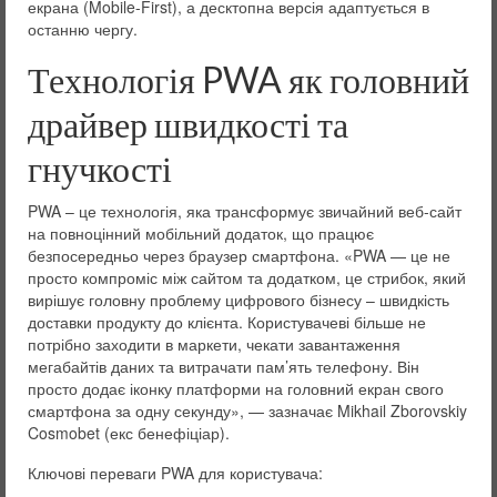
екрана (Mobile-First), а десктопна версія адаптується в
останню чергу.
Технологія PWA як головний
драйвер швидкості та
гнучкості
PWA – це технологія, яка трансформує звичайний веб-сайт
на повноцінний мобільний додаток, що працює
безпосередньо через браузер смартфона. «PWA — це не
просто компроміс між сайтом та додатком, це стрибок, який
вирішує головну проблему цифрового бізнесу – швидкість
доставки продукту до клієнта. Користувачеві більше не
потрібно заходити в маркети, чекати завантаження
мегабайтів даних та витрачати пам’ять телефону. Він
просто додає іконку платформи на головний екран свого
смартфона за одну секунду», — зазначає Mikhail Zborovskiy
Cosmobet (екс бенефіціар).
Ключові переваги PWA для користувача: