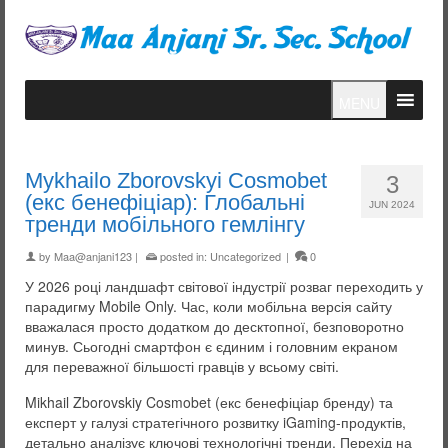
MENU
Mykhailo Zborovskyi Cosmobet
3
(екс бенефіціар): Глобальні
JUN 2024
тренди мобільного гемлінгу
by
Maa@anjani123
|
posted in:
Uncategorized
|
0
У 2026 році ландшафт світової індустрії розваг переходить у
парадигму Mobile Only. Час, коли мобільна версія сайту
вважалася просто додатком до десктопної, безповоротно
минув. Сьогодні смартфон є єдиним і головним екраном
для переважної більшості гравців у всьому світі.
Mikhail Zborovskiy Cosmobet (екс бенефіціар бренду) та
експерт у галузі стратегічного розвитку iGaming-продуктів,
детально аналізує ключові технологічні тренди. Перехід на