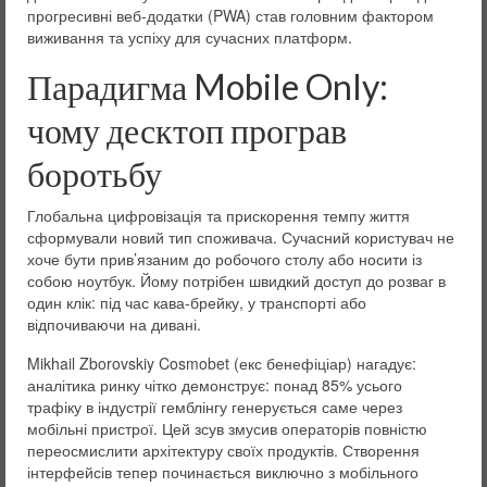
прогресивні веб-додатки (PWA) став головним фактором
виживання та успіху для сучасних платформ.
Парадигма Mobile Only:
чому десктоп програв
боротьбу
Глобальна цифровізація та прискорення темпу життя
сформували новий тип споживача. Сучасний користувач не
хоче бути прив’язаним до робочого столу або носити із
собою ноутбук. Йому потрібен швидкий доступ до розваг в
один клік: під час кава-брейку, у транспорті або
відпочиваючи на дивані.
Mikhail Zborovskiy Cosmobet (екс бенефіціар) нагадує:
аналітика ринку чітко демонструє: понад 85% усього
трафіку в індустрії гемблінгу генерується саме через
мобільні пристрої. Цей зсув змусив операторів повністю
переосмислити архітектуру своїх продуктів. Створення
інтерфейсів тепер починається виключно з мобільного