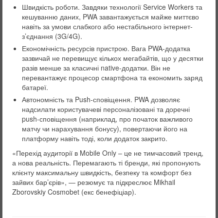
Швидкість роботи. Завдяки технології Service Workers та
кешуванню даних, PWA завантажується майже миттєво
навіть за умови слабкого або нестабільного інтернет-
з’єднання (3G/4G).
Економічність ресурсів пристрою. Вага PWA-додатка
зазвичай не перевищує кількох мегабайтів, що у десятки
разів менше за класичні native-додатки. Він не
перевантажує процесор смартфона та економить заряд
батареї.
Автономність та Push-сповіщення. PWA дозволяє
надсилати користувачеві персоналізовані та доречні
push-сповіщення (наприклад, про початок важливого
матчу чи нарахування бонусу), повертаючи його на
платформу навіть тоді, коли додаток закрито.
«Перехід аудиторії в Mobile Only – це не тимчасовий тренд,
а нова реальність. Перемагають ті бренди, які пропонують
клієнту максимальну швидкість, безпеку та комфорт без
зайвих бар’єрів», — резюмує та підкреслює Mikhail
Zborovskiy Cosmobet (екс бенефіціар).